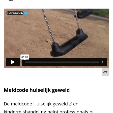
De
Meldcode huiselijk geweld
De
meldcode Huiselijk geweld
en
kindermishandeling helpt professionals bij