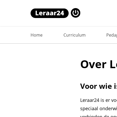
Home
Curriculum
Peda
Over L
Voor wie 
Leraar24 is er v
speciaal onderw
verbinden de on