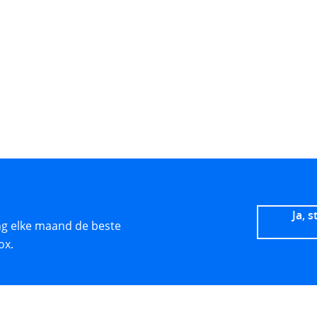
Ja, 
ang elke maand de beste
ox.