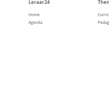
Leraar24
The
Home
Curri
Agenda
Pedag
Dossiers
Didac
Onze ambassadeurs
Leerm
Over Leraar24
Beroe
Contact
Schoo
Sitemap