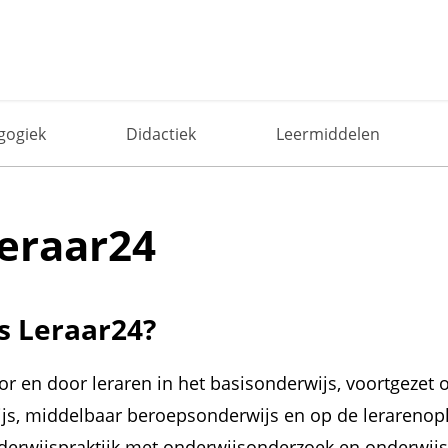
gogiek
Didactiek
Leermiddelen
eraar24
is Leraar24?
oor en door leraren in het basisonderwijs, voortgezet 
ijs, middelbaar beroepsonderwijs en op de lerarenop
derwijspraktijk met onderwijsonderzoek en onderwijs