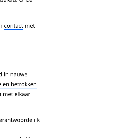
an
contact
met
nd in nauwe
e en betrokken
n met elkaar
verantwoordelijk