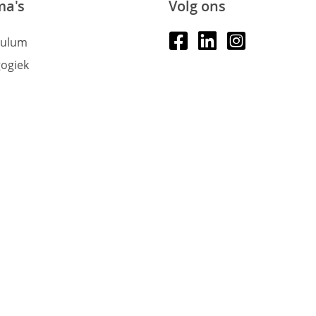
ma's
Volg ons
culum
ogiek
tiek
Leraar24 is een samenw
iddelen
p leraar
lorganisatie
toegankelijkheid
discl