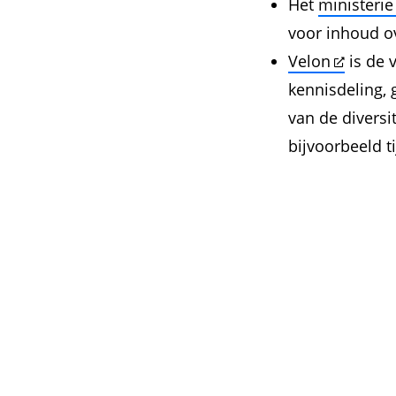
Het
ministeri
voor inhoud ov
Velon
is de 
kennisdeling,
van de diversi
bijvoorbeeld t