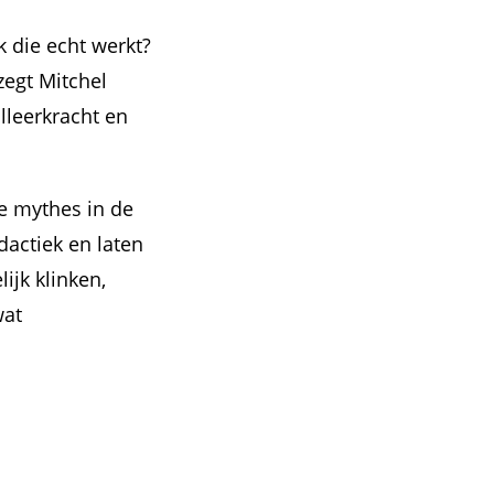
 die echt werkt?
 zegt Mitchel
leerkracht en
ge mythes in de
dactiek en laten
ijk klinken,
wat