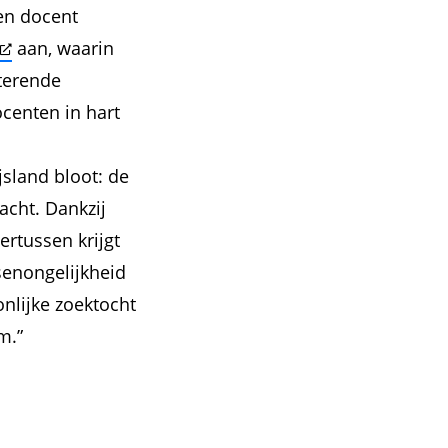
en docent
aan, waarin
sterende
centen in hart
sland bloot: de
acht. Dankzij
ertussen krijgt
enongelijkheid
nlijke zoektocht
m.”