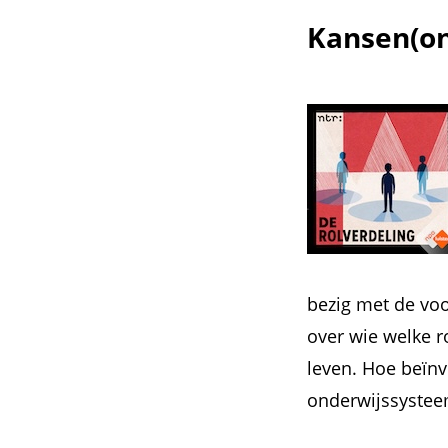
Kansen(on
bezig met de voo
over wie welke ro
leven. Hoe beïnv
onderwijssystee