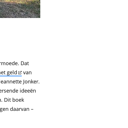
armoede. Dat
et geld
van
 Jeannette Jonker.
eersende ideeën
. Dit boek
lgen daarvan –