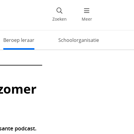
Deel dit artikel
Zoeken
Meer
Beroep leraar
Schoolorganisatie
 zomer
ssante podcast.