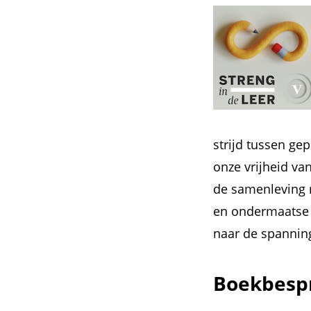
strijd tussen ge
onze vrijheid va
de samenleving 
en ondermaatse b
naar de spannin
Boekbespr