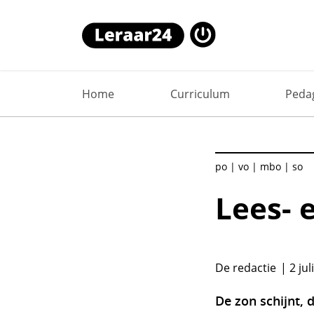
Lees- en luistertips voor de z
Home
Curriculum
Peda
po
vo
mbo
so
Lees- 
De redactie
2 jul
De zon schijnt, 