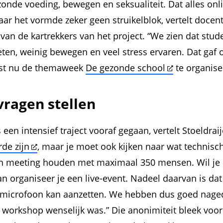
onde voeding, bewegen en seksualiteit. Dat alles on
r het vormde zeker geen struikelblok, vertelt docen
 van de kartrekkers van het project. “We zien dat stud
 eten, weinig bewegen en veel stress ervaren. Dat gaf 
ist nu de themaweek
De gezonde school
te organise
ragen stellen
een intensief traject vooraf gegaan, vertelt Stoeldraij
rde zijn
, maar je moet ook kijken naar wat technisch
n meeting houden met maximaal 350 mensen. Wil je 
n organiseer je een live-event. Nadeel daarvan is dat
microfoon kan aanzetten. We hebben dus goed nage
 workshop wenselijk was.” Die anonimiteit bleek vo