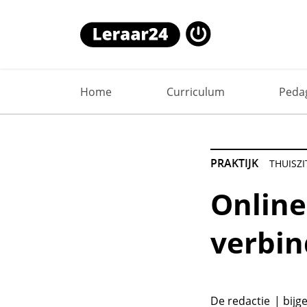
Online themaweek zorgt voor 
Home
Curriculum
Peda
PRAKTIJK
THUISZ
Online
verbin
De redactie
bijg