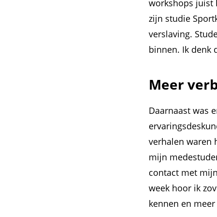
workshops juist 
zijn studie Spor
verslaving. Stu
binnen. Ik denk d
Meer ver
Daarnaast was er
ervaringsdeskund
verhalen waren h
mijn medestuden
contact met mijn 
week hoor ik zov
kennen en meer 