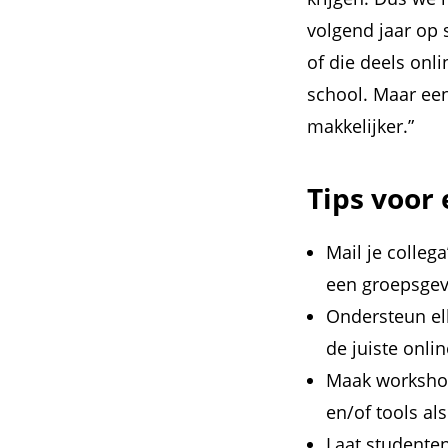
volgend jaar op 
of die deels onl
school. Maar een
makkelijker.”
Tips voor
Mail je colleg
een groepsgev
Ondersteun el
de juiste onlin
Maak workshops
en/of tools al
Laat studenten