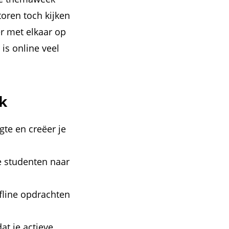
oren toch kijken
er met elkaar op
is online veel
k
gte en creëer je
e studenten naar
ffline opdrachten
at je actieve