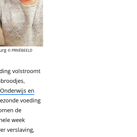
burg
© PRIVÉBEELD
eding volstroomt
nbroodjes,
 Onderwijs en
 gezonde voeding
komen de
 hele week
r verslaving,