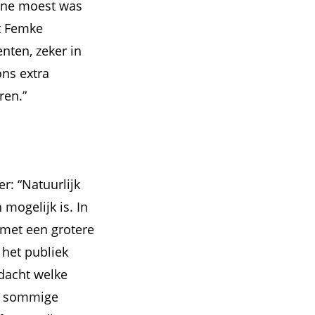
line moest was
t Femke
enten, zeker in
ons extra
ren.”
er: “Natuurlijk
 mogelijk is. In
met een grotere
 het publiek
dacht welke
or sommige