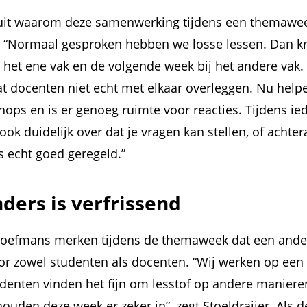
t uit waarom deze samenwerking tijdens een themawe
s. “Normaal gesproken hebben we losse lessen. Dan k
 het ene vak en de volgende week bij het andere vak.
t docenten niet echt met elkaar overleggen. Nu helpe
hops en is er genoeg ruimte voor reacties. Tijdens i
ook duidelijk over dat je vragen kan stellen, of achter
is echt goed geregeld.”
ders is verfrissend
 Hoefmans merken tijdens de themaweek dat een and
oor zowel studenten als docenten. “Wij werken op ee
denten vinden het fijn om lesstof op andere manier
houden deze week er zeker in”, zegt Stoeldraijer. Als