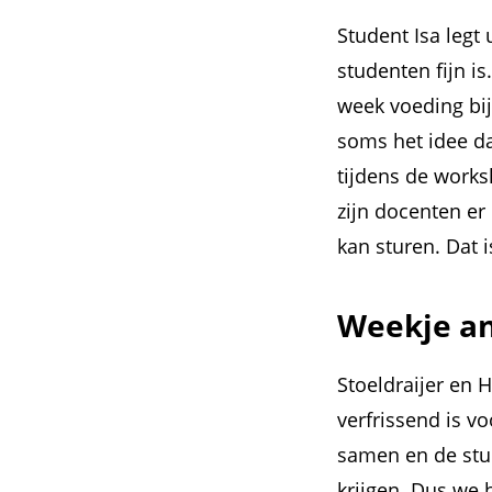
Student Isa leg
studenten fijn i
week voeding bij
soms het idee da
tijdens de works
zijn docenten er 
kan sturen. Dat 
Weekje an
Stoeldraijer en
verfrissend is v
samen en de stu
krijgen. Dus we 