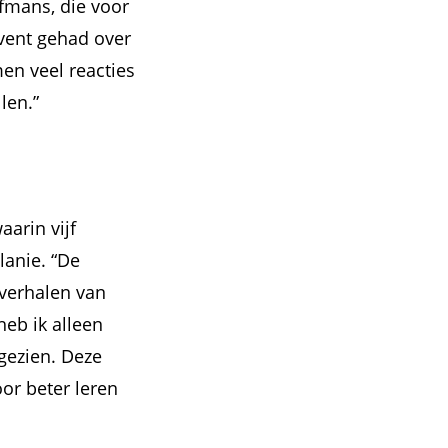
fmans, die voor
event gehad over
en veel reacties
len.”
arin vijf
lanie. “De
 verhalen van
eb ik alleen
 gezien. Deze
oor beter leren