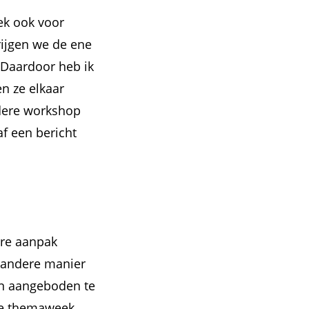
ek ook voor
rijgen we de ene
 Daardoor heb ik
n ze elkaar
edere workshop
af een bericht
ere aanpak
n andere manier
en aangeboden te
 de themaweek