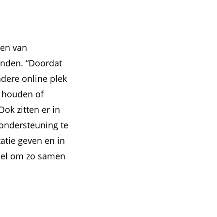
ven van
inden. “Doordat
dere online plek
n houden of
ok zitten er in
 ondersteuning te
tatie geven en in
voel om zo samen