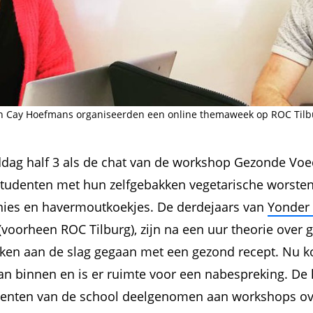
en Cay Hoefmans organiseerden een online themaweek op ROC Til
ddag half 3 als de chat van de workshop Gezonde Vo
 studenten met hun zelfgebakken vegetarische worste
wnies en havermoutkoekjes. De derdejaars van
Yonder
(voorheen ROC Tilburg), zijn na een uur theorie over
uken aan de slag gegaan met een gezond recept. Nu 
an binnen en is er ruimte voor een nabespreking. De
enten van de school deelgenomen aan workshops ove