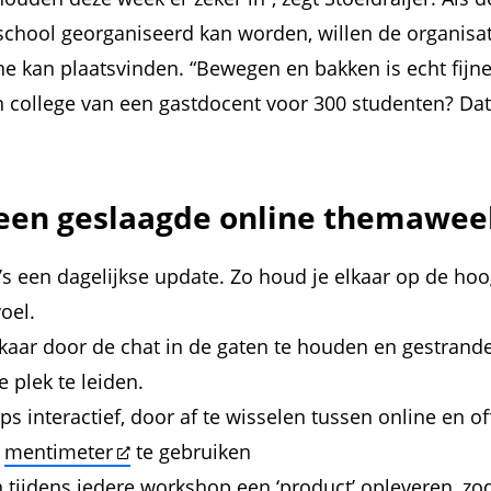
school georganiseerd kan worden, willen de organisat
ine kan plaatsvinden. “Bewegen en bakken is echt fijn
 college van een gastdocent voor 300 studenten? Dat 
 een geslaagde online themawee
a’s een dagelijkse update. Zo houd je elkaar op de hoo
oel.
kaar door de chat in de gaten te houden en gestrand
e plek te leiden.
 interactief, door af te wisselen tussen online en o
s
mentimeter
te gebruiken
 tijdens iedere workshop een ‘product’ opleveren, zod