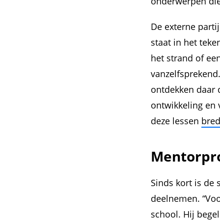
onderwerpen die 
De externe parti
staat in het teke
het strand of ee
vanzelfsprekend
ontdekken daar 
ontwikkeling en 
deze lessen
bred
Mentorpr
Sinds kort is de
deelnemen. “Voo
school. Hij bege