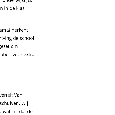
 onderwijstijd.
n in de klas
dam
herkent
ntving de school
gezet om
ebben voor extra
vertelt Van
 schuiven. Wij
valt, is dat de