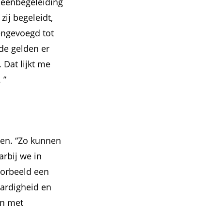
p-eenbegeleiding
ij begeleidt,
engevoegd tot
de gelden er
Dat lijkt me
. ”
gen. “Zo kunnen
rbij we in
oorbeeld een
aardigheid en
an met