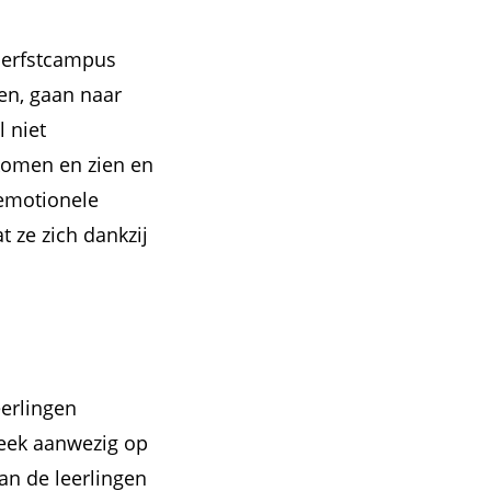
 herfstcampus
sen, gaan naar
 niet
komen en zien en
-emotionele
 ze zich dankzij
eerlingen
week aanwezig op
van de leerlingen