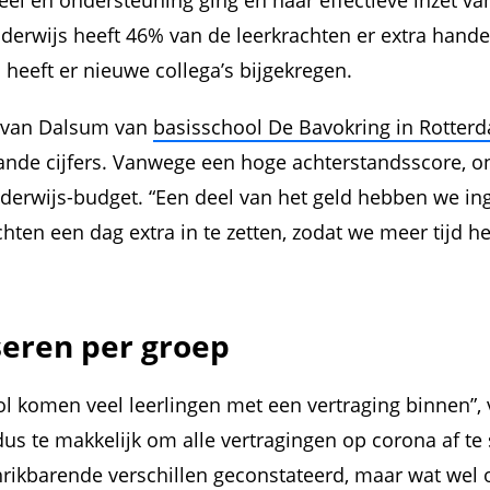
eel en ondersteuning ging en naar effectieve inzet van
nderwijs heeft 46% van de leerkrachten er extra hande
 heeft er nieuwe collega’s bijgekregen.
l van Dalsum van
basisschool De Bavokring in Rotter
ande cijfers. Vanwege een hoge achterstandsscore, o
derwijs-budget. “Een deel van het geld hebben we in
chten een dag extra in te zetten, zodat we meer tijd h
seren per groep
ol komen veel leerlingen met een vertraging binnen”, 
dus te makkelijk om alle vertragingen op corona af te
ikbarende verschillen geconstateerd, maar wat wel op