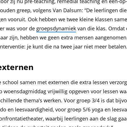
door zij nu pre-teaching, remedial teaching en een-o
ouden greep, volgens Van Dalsum: “De leerlingen die z
en vooruit. Ook hebben we twee kleine klassen sam
ter was voor de
groepsdynamiek
van die klas. Omdat 
jaar zijn, hebben we geen extra mensen aangenomen. 
terventie: je kunt die na twee jaar niet meer betalen
externen
 school samen met externen die extra lessen verzor
op woensdagmiddag vrijwillig opgeven voor lessen waa
chillende thema’s werken. Voor groep 3/4 is dat bijv
o en leesvaardigheid, voor groep 5/6 yoga en leesv
onfrontatietheater, waarbij leerlingen aan de slag ga