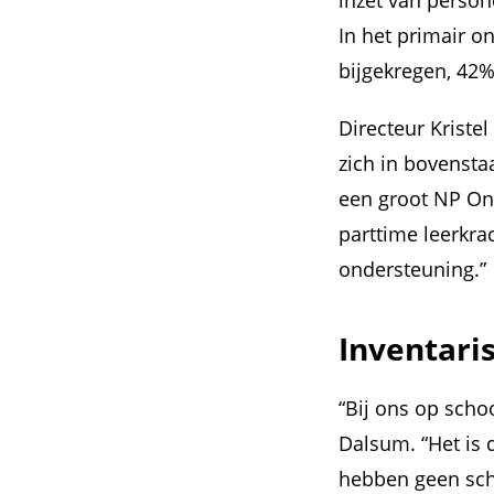
inzet van person
In het primair o
bijgekregen, 42%
Directeur Kriste
zich in bovensta
een groot NP On
parttime leerkra
ondersteuning.”
Inventari
“Bij ons op scho
Dalsum. “Het is 
hebben geen schr