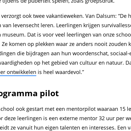
tijdens de puberteit spelen, zoals groepsdruk.”
j verzorgt ook twee vakantieweken. Van Dalsum: “De
n van levensecht leren. Leerlingen krijgen survivalles
n museum. Dat is voor veel leerlingen van onze school
. Ze komen op plekken waar ze anders nooit zouden 
dingen die bijdragen aan hun woordenschat, sociaal
vaardigheden op het gebied van cultuur en natuur. Dat
er ontwikkelen
is heel waardevol.”
ogramma pilot
 school ook gestart met een mentorpilot waaraan 15 l
r deze leerlingen is een externe mentor 32 uur per 
leidt ze vanuit hun eigen talenten en interesses. Een 