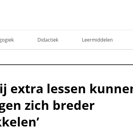
nze leerlingen zich breder ontwikkelen’
gogiek
Didactiek
Leermiddelen
ij extra lessen kunne
ngen zich breder
kelen’