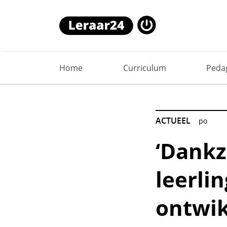
‘Dankzij extra lessen kunnen o
Home
Curriculum
Peda
ACTUEEL
po
‘Dankz
leerli
ontwik