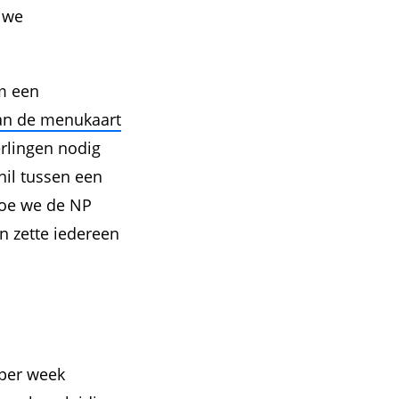
n we
um een
van de menukaart
erlingen nodig
hil tussen een
hoe we de NP
n zette iedereen
 per week